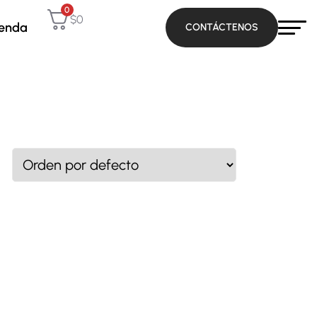
0
$
0
ienda