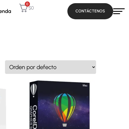
0
$
0
ienda