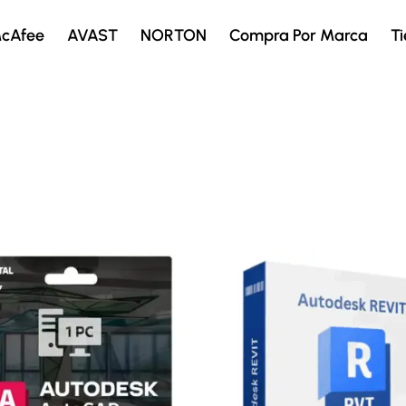
cAfee
AVAST
NORTON
Compra Por Marca
T