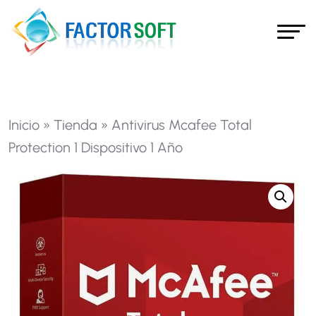
Inicio
»
Tienda
»
Antivirus Mcafee Total
Protection 1 Dispositivo 1 Año